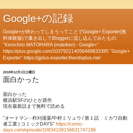
Google+の記録
Google+が終わってしまうってことでGoogle+ Exporter(無
料体験版)で書き出してBloggerに流し込んでみたもの
"Kenichiro MATOHARA (matoken) - Google+"
https://plus.google.com/103792214056489833385 "Google+
Exporter" https://gplus-exporter.friendsplus.me/
2018年12月1日土曜日
面白かった
面白かった
横浜駅SFのひとが原作
現在最新話まで無料で読める
"オートマン - 柞刈湯葉/中村ミリュウ / 第１話 ミカワ自動
者工業 | コミックDAYS"
https://comic-
days.com/episode/10834108156631747186