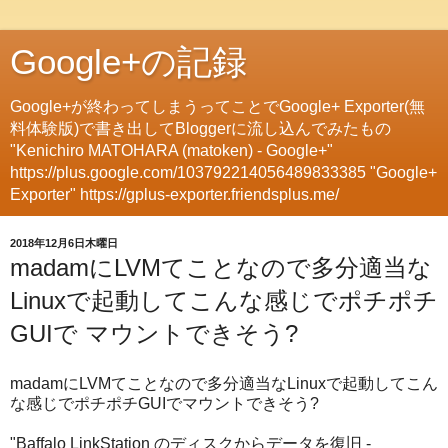
Google+の記録
Google+が終わってしまうってことでGoogle+ Exporter(無
料体験版)で書き出してBloggerに流し込んでみたもの
"Kenichiro MATOHARA (matoken) - Google+"
https://plus.google.com/103792214056489833385 "Google+
Exporter" https://gplus-exporter.friendsplus.me/
2018年12月6日木曜日
madamにLVMてことなので多分適当な
Linuxで起動してこんな感じでポチポチ
GUIで マウントできそう?
madamにLVMてことなので多分適当なLinuxで起動してこん
な感じでポチポチGUIでマウントできそう?
"Baffalo LinkStation のディスクからデータを復旧 -