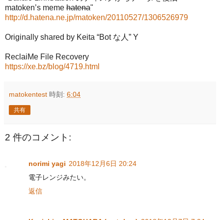
matoken’s meme
hatena
"
http://d.hatena.ne.jp/matoken/20110527/1306526979
Originally shared by Keita “Bot な人” Y
ReclaiMe File Recovery
https://xe.bz/blog/4719.html
matokentest
時刻:
6:04
共有
2 件のコメント:
norimi yagi
2018年12月6日 20:24
電子レンジみたい。
返信