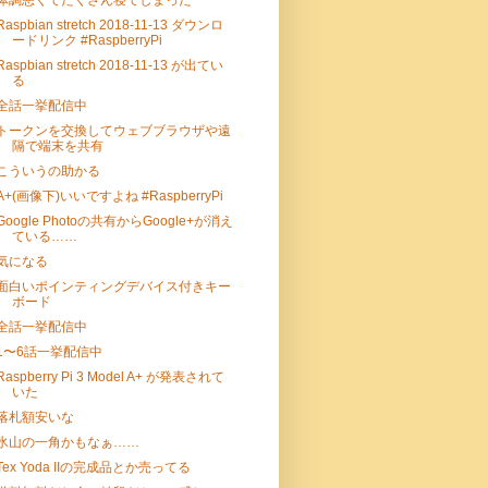
体調悪くてたくさん寝てしまった
Raspbian stretch 2018-11-13 ダウンロ
ードリンク #RaspberryPi
Raspbian stretch 2018-11-13 が出てい
る
全話一挙配信中
トークンを交換してウェブブラウザや遠
隔で端末を共有
こういうの助かる
A+(画像下)いいですよね #RaspberryPi
Google Photoの共有からGoogle+が消え
ている……
気になる
面白いポインティングデバイス付きキー
ボード
全話一挙配信中
1〜6話一挙配信中
Raspberry Pi 3 Model A+ が発表されて
いた
落札額安いな
氷山の一角かもなぁ……
Tex Yoda IIの完成品とか売ってる