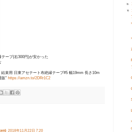
►
▼
ープ(右300円)が安かった
な
用、結束用 日東アセテート布絶縁テープ#5 幅19mm 長さ10m
通販"
https://amzn.to/2DRr1C2
ken)
2018年11月22日 7:20