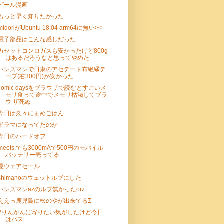
ビール漫画
もっと早く知りたかった
midoriがUbuntu 18.04 arm64に無い><
電子部品はこんな感じだった
カセットコンロガスも安かったけど800g
はあるだろうなと思ってやめた
ハンズマンで日東のアセテート布絶縁テ
ープ(右300円)が安かった
comic daysをブラウザで読むとすごいメ
モリ食って途中でメモリ枯渇してブラ
ウ ザ死ぬ
今日は久々にまめごはん
ドラマになってたのか
今日のハードオフ
meets.でも3000mAで500円のモバイル
バッテリー売ってる
夏ウェアセール
shimanoのウェットルブにした
ハンズマンazのルブ無かったorz
ええっ鹿児島に松のやが出来てるΣ
2りんかんに寄りたい気がしたけど今日
はパス