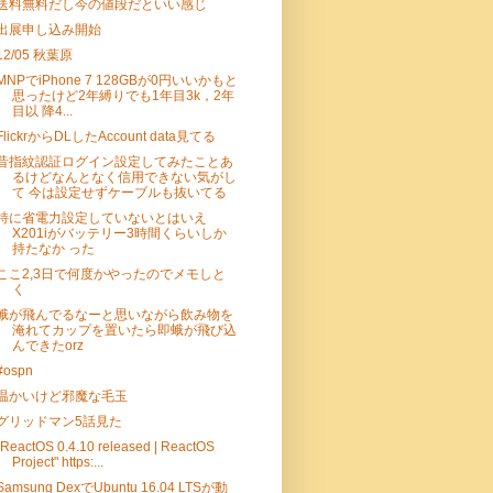
送料無料だし今の値段だといい感じ
出展申し込み開始
12/05 秋葉原
MNPでiPhone 7 128GBが0円いいかもと
思ったけど2年縛りでも1年目3k，2年
目以 降4...
FlickrからDLしたAccount data見てる
昔指紋認証ログイン設定してみたことあ
るけどなんとなく信用できない気がし
て 今は設定せずケーブルも抜いてる
特に省電力設定していないとはいえ
X201iがバッテリー3時間くらいしか
持たなか った
ここ2,3日で何度かやったのでメモしと
く
蛾が飛んでるなーと思いながら飲み物を
淹れてカップを置いたら即蛾が飛び込
んできたorz
#ospn
温かいけど邪魔な毛玉
グリッドマン5話見た
"ReactOS 0.4.10 released | ReactOS
Project" https:...
Samsung DexでUbuntu 16.04 LTSが動