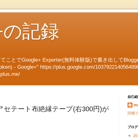
e+の記録
てことでGoogle+ Exporter(無料体験版)で書き出してBl
en) - Google+" https://plus.google.com/103792214056489
splus.me/
自己紹
ma
セテート布絶縁テープ(右300円)が
詳細
ブログ
▼
20