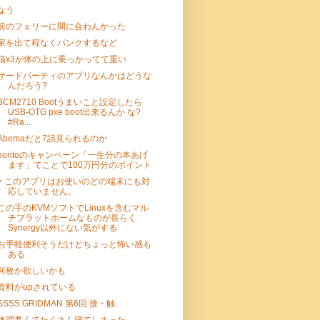
なう
前のフェリーに間に合わんかった
家を出て程なくパンクするなど
猫x3が体の上に乗っかってて重い
サードパーティのアプリなんかはどうな
んだろう?
BCM2710 Bootうまいこと設定したら
USB-OTG pxe boot出来るんか な?
#Ra...
Abemaだと7話見られるのか
hontoのキャンペーン「一生分の本あげ
ます」てことで100万円分のポイント
> このアプリはお使いのどの端末にも対
応していません。
この手のKVMソフトでLinuxを含むマル
チプラットホームなものが長らく
Synergy以外にない気がする
お手軽便利そうだけどちょっと怖い感も
ある
何枚か欲しいかも
資料がupされている
SSSS.GRIDMAN 第6回 接・触