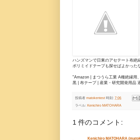
ハンズマンで日東のアセテート布絶縁テ
ポリミイドテープも探せばよかった
"Amazon | まつうら工業 A種絶縁
黒 | 布テープ | 産業・研究開発用品 
投稿者
matokentest
時刻:
7:06
ラベル:
Kenichiro MATOHARA
1 件のコメント:
Kenichiro MATOHARA (mato