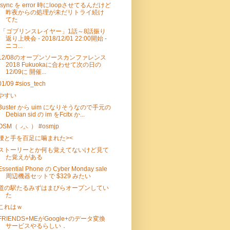
rsync を error 時にloopさせてるんだけど
昨夜からの処理が未だリトライ続け
てた
"「ゴブリンスレイヤー」1話～8話振り
返り上映会 - 2018/12/01 22:00開始 -
ニコ...
12/08のオープンソースカンファレンス
2018 Fukuokaに合わせて次の日の
12/09に 開催...
01/09 #sios_tech
やすい
Buster から uim になりそうなので手元の
Debian sid の im をFcitx か...
OSM（◞‸◟） #osmjp
腰と手を百足に噛まれた><
ストーリーとか何も覚えてないけど見て
た覚えがある
Essential Phone の Cyber Monday sale
周辺機器セットで $329 みたい
道の駅たるみずはまびらオープンしてい
た
これはｗ
FRIENDS+MEがGoogle+のデータ変換
サービスやるらしい．