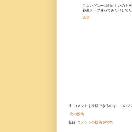
こないだは一回剥がしたのを再
養生テープ使ってみたりしてた
返信
注: コメントを投稿できるのは、この
次の投稿
登録:
コメントの投稿 (Atom)