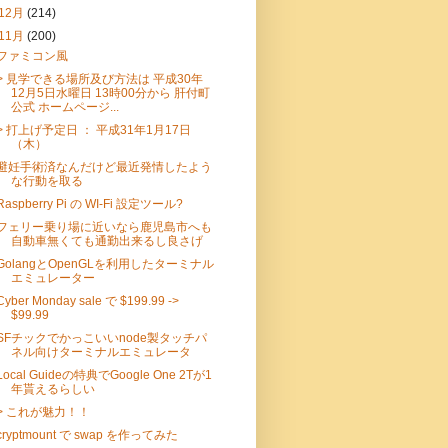
12月
(214)
11月
(200)
ファミコン風
> 見学できる場所及び方法は 平成30年
12月5日水曜日 13時00分から 肝付町
公式 ホームページ...
> 打上げ予定日 ： 平成31年1月17日
（木）
避妊手術済なんだけど最近発情したよう
な行動を取る
Raspberry Pi の WI-Fi 設定ツール?
フェリー乗り場に近いなら鹿児島市へも
自動車無くても通勤出来るし良さげ
GolangとOpenGLを利用したターミナル
エミュレーター
Cyber Monday sale で $199.99 ->
$99.99
SFチックでかっこいいnode製タッチパ
ネル向けターミナルエミュレータ
Local Guideの特典でGoogle One 2Tが1
年貰えるらしい
> これが魅力！！
cryptmount で swap を作ってみた