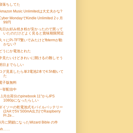
寝落ちしてた
Amazon Music Unlimitedは大丈夫かな?
Cyber MondayでKindle Unlimited 2ヶ月
99円
先日お好み焼き粉が安かったので買って
いたのだけどよく見ると賞味期限間近
久々にPi-TFT繋いでみたけどfbtermが動
かない?
どうにか電池とれた
中見たいけどきれいに開けるの難しそう
明日までらしい
ログ見直したら単3電池2本で4.5h動いて
た
電子版無料
一挙配信中
11月出荷分のpinebook 11"からIPS
1080pになったらしい
ダイソーの乾電池式モバイルバッテリー
(2AAで5V 500mA出力)でRaspberry
Pi Ze...
4月に閉鎖になったWizard Bible の件
oh……