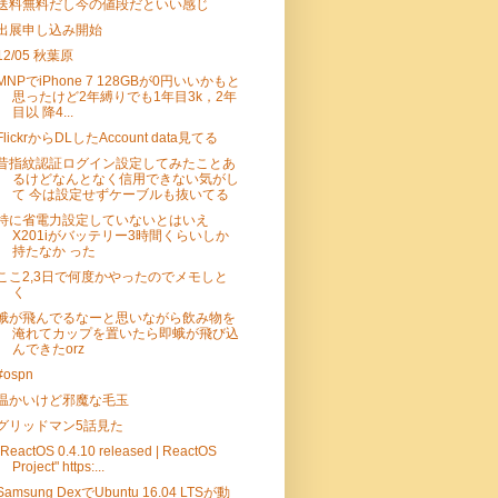
送料無料だし今の値段だといい感じ
出展申し込み開始
12/05 秋葉原
MNPでiPhone 7 128GBが0円いいかもと
思ったけど2年縛りでも1年目3k，2年
目以 降4...
FlickrからDLしたAccount data見てる
昔指紋認証ログイン設定してみたことあ
るけどなんとなく信用できない気がし
て 今は設定せずケーブルも抜いてる
特に省電力設定していないとはいえ
X201iがバッテリー3時間くらいしか
持たなか った
ここ2,3日で何度かやったのでメモしと
く
蛾が飛んでるなーと思いながら飲み物を
淹れてカップを置いたら即蛾が飛び込
んできたorz
#ospn
温かいけど邪魔な毛玉
グリッドマン5話見た
"ReactOS 0.4.10 released | ReactOS
Project" https:...
Samsung DexでUbuntu 16.04 LTSが動