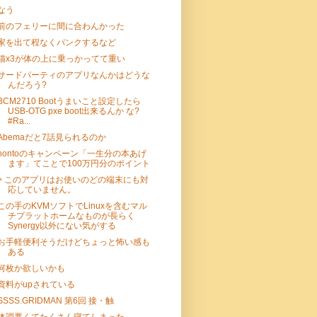
なう
前のフェリーに間に合わんかった
家を出て程なくパンクするなど
猫x3が体の上に乗っかってて重い
サードパーティのアプリなんかはどうな
んだろう?
BCM2710 Bootうまいこと設定したら
USB-OTG pxe boot出来るんか な?
#Ra...
Abemaだと7話見られるのか
hontoのキャンペーン「一生分の本あげ
ます」てことで100万円分のポイント
> このアプリはお使いのどの端末にも対
応していません。
この手のKVMソフトでLinuxを含むマル
チプラットホームなものが長らく
Synergy以外にない気がする
お手軽便利そうだけどちょっと怖い感も
ある
何枚か欲しいかも
資料がupされている
SSSS.GRIDMAN 第6回 接・触