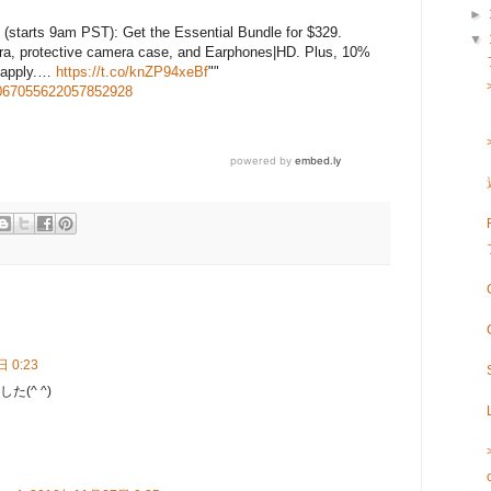
►
 (starts 9am PST): Get the Essential Bundle for $329.
▼
ra, protective camera case, and Earphones|HD. Plus, 10%
s apply.…
https://t.co/knZP94xeBf
""
s/1067055622057852928
 0:23
(^ ^)