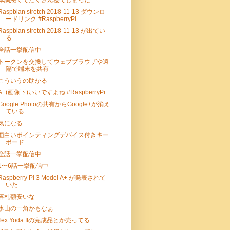
体調悪くてたくさん寝てしまった
Raspbian stretch 2018-11-13 ダウンロ
ードリンク #RaspberryPi
Raspbian stretch 2018-11-13 が出てい
る
全話一挙配信中
トークンを交換してウェブブラウザや遠
隔で端末を共有
こういうの助かる
A+(画像下)いいですよね #RaspberryPi
Google Photoの共有からGoogle+が消え
ている……
気になる
面白いポインティングデバイス付きキー
ボード
全話一挙配信中
1〜6話一挙配信中
Raspberry Pi 3 Model A+ が発表されて
いた
落札額安いな
氷山の一角かもなぁ……
Tex Yoda IIの完成品とか売ってる