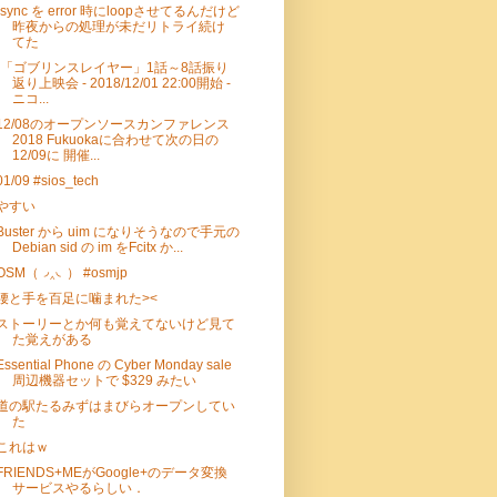
rsync を error 時にloopさせてるんだけど
昨夜からの処理が未だリトライ続け
てた
"「ゴブリンスレイヤー」1話～8話振り
返り上映会 - 2018/12/01 22:00開始 -
ニコ...
12/08のオープンソースカンファレンス
2018 Fukuokaに合わせて次の日の
12/09に 開催...
01/09 #sios_tech
やすい
Buster から uim になりそうなので手元の
Debian sid の im をFcitx か...
OSM（◞‸◟） #osmjp
腰と手を百足に噛まれた><
ストーリーとか何も覚えてないけど見て
た覚えがある
Essential Phone の Cyber Monday sale
周辺機器セットで $329 みたい
道の駅たるみずはまびらオープンしてい
た
これはｗ
FRIENDS+MEがGoogle+のデータ変換
サービスやるらしい．