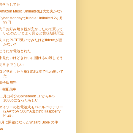
寝落ちしてた
Amazon Music Unlimitedは大丈夫かな?
Cyber MondayでKindle Unlimited 2ヶ月
99円
先日お好み焼き粉が安かったので買って
いたのだけどよく見ると賞味期限間近
久々にPi-TFT繋いでみたけどfbtermが動
かない?
どうにか電池とれた
中見たいけどきれいに開けるの難しそう
明日までらしい
ログ見直したら単3電池2本で4.5h動いて
た
電子版無料
一挙配信中
11月出荷分のpinebook 11"からIPS
1080pになったらしい
ダイソーの乾電池式モバイルバッテリー
(2AAで5V 500mA出力)でRaspberry
Pi Ze...
4月に閉鎖になったWizard Bible の件
oh……