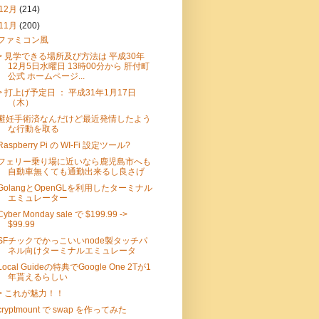
12月
(214)
11月
(200)
ファミコン風
> 見学できる場所及び方法は 平成30年
12月5日水曜日 13時00分から 肝付町
公式 ホームページ...
> 打上げ予定日 ： 平成31年1月17日
（木）
避妊手術済なんだけど最近発情したよう
な行動を取る
Raspberry Pi の WI-Fi 設定ツール?
フェリー乗り場に近いなら鹿児島市へも
自動車無くても通勤出来るし良さげ
GolangとOpenGLを利用したターミナル
エミュレーター
Cyber Monday sale で $199.99 ->
$99.99
SFチックでかっこいいnode製タッチパ
ネル向けターミナルエミュレータ
Local Guideの特典でGoogle One 2Tが1
年貰えるらしい
> これが魅力！！
cryptmount で swap を作ってみた