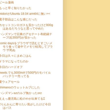
ビール漫画
もっと早く知りたかった
midoriがUbuntu 18.04 arm64に無い><
電子部品はこんな感じだった
カセットコンロガスも安かったけど800g
はあるだろうなと思ってやめた
ハンズマンで日東のアセテート布絶縁テ
ープ(右300円)が安かった
comic daysをブラウザで読むとすごいメ
モリ食って途中でメモリ枯渇してブラ
ウ ザ死ぬ
今日は久々にまめごはん
ドラマになってたのか
今日のハードオフ
meets.でも3000mAで500円のモバイル
バッテリー売ってる
夏ウェアセール
shimanoのウェットルブにした
ハンズマンazのルブ無かったorz
ええっ鹿児島に松のやが出来てるΣ
2りんかんに寄りたい気がしたけど今日
はパス