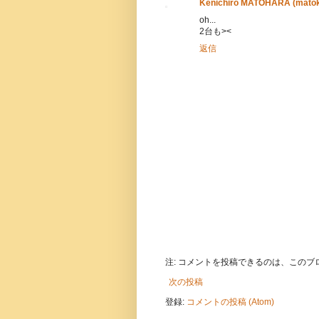
Kenichiro MATOHARA (mato
oh...
2台も><
返信
注: コメントを投稿できるのは、この
次の投稿
登録:
コメントの投稿 (Atom)