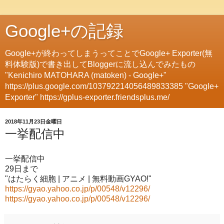
Google+の記録
Google+が終わってしまうってことでGoogle+ Exporter(無
料体験版)で書き出してBloggerに流し込んでみたもの
"Kenichiro MATOHARA (matoken) - Google+"
https://plus.google.com/103792214056489833385 "Google+
Exporter" https://gplus-exporter.friendsplus.me/
2018年11月23日金曜日
一挙配信中
一挙配信中
29日まで
"はたらく細胞 | アニメ | 無料動画GYAO!"
https://gyao.yahoo.co.jp/p/00548/v12296/
https://gyao.yahoo.co.jp/p/00548/v12296/