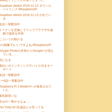
体調悪くてたくさん寝てしまった
Raspbian stretch 2018-11-13 ダウンロ
ードリンク #RaspberryPi
Raspbian stretch 2018-11-13 が出てい
る
全話一挙配信中
トークンを交換してウェブブラウザや遠
隔で端末を共有
こういうの助かる
A+(画像下)いいですよね #RaspberryPi
Google Photoの共有からGoogle+が消え
ている……
気になる
面白いポインティングデバイス付きキー
ボード
全話一挙配信中
1〜6話一挙配信中
Raspberry Pi 3 Model A+ が発表されて
いた
落札額安いな
氷山の一角かもなぁ……
Tex Yoda IIの完成品とか売ってる