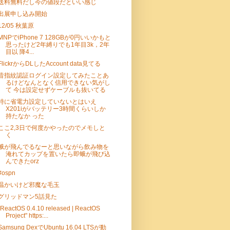
送料無料だし今の値段だといい感じ
出展申し込み開始
12/05 秋葉原
MNPでiPhone 7 128GBが0円いいかもと
思ったけど2年縛りでも1年目3k，2年
目以 降4...
FlickrからDLしたAccount data見てる
昔指紋認証ログイン設定してみたことあ
るけどなんとなく信用できない気がし
て 今は設定せずケーブルも抜いてる
特に省電力設定していないとはいえ
X201iがバッテリー3時間くらいしか
持たなか った
ここ2,3日で何度かやったのでメモしと
く
蛾が飛んでるなーと思いながら飲み物を
淹れてカップを置いたら即蛾が飛び込
んできたorz
#ospn
温かいけど邪魔な毛玉
グリッドマン5話見た
"ReactOS 0.4.10 released | ReactOS
Project" https:...
Samsung DexでUbuntu 16.04 LTSが動