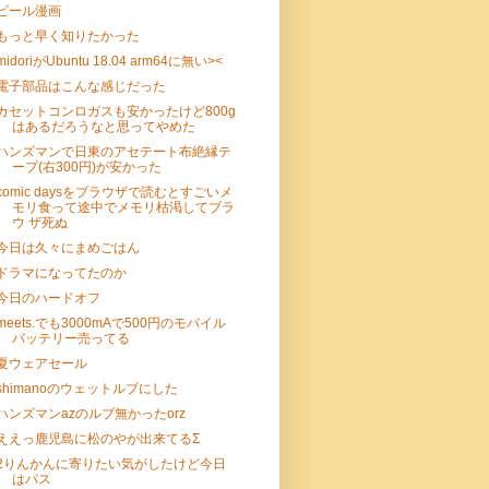
ビール漫画
もっと早く知りたかった
midoriがUbuntu 18.04 arm64に無い><
電子部品はこんな感じだった
カセットコンロガスも安かったけど800g
はあるだろうなと思ってやめた
ハンズマンで日東のアセテート布絶縁テ
ープ(右300円)が安かった
comic daysをブラウザで読むとすごいメ
モリ食って途中でメモリ枯渇してブラ
ウ ザ死ぬ
今日は久々にまめごはん
ドラマになってたのか
今日のハードオフ
meets.でも3000mAで500円のモバイル
バッテリー売ってる
夏ウェアセール
shimanoのウェットルブにした
ハンズマンazのルブ無かったorz
ええっ鹿児島に松のやが出来てるΣ
2りんかんに寄りたい気がしたけど今日
はパス