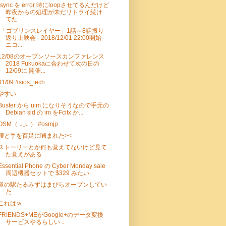
rsync を error 時にloopさせてるんだけど
昨夜からの処理が未だリトライ続け
てた
"「ゴブリンスレイヤー」1話～8話振り
返り上映会 - 2018/12/01 22:00開始 -
ニコ...
12/08のオープンソースカンファレンス
2018 Fukuokaに合わせて次の日の
12/09に 開催...
01/09 #sios_tech
やすい
Buster から uim になりそうなので手元の
Debian sid の im をFcitx か...
OSM（◞‸◟） #osmjp
腰と手を百足に噛まれた><
ストーリーとか何も覚えてないけど見て
た覚えがある
Essential Phone の Cyber Monday sale
周辺機器セットで $329 みたい
道の駅たるみずはまびらオープンしてい
た
これはｗ
FRIENDS+MEがGoogle+のデータ変換
サービスやるらしい．