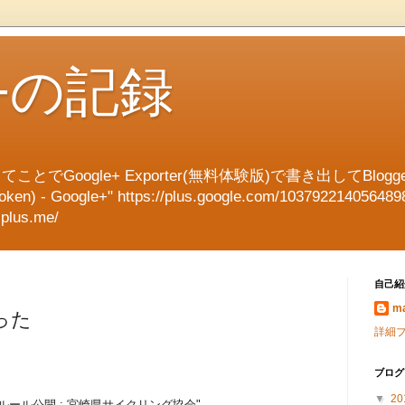
e+の記録
てことでGoogle+ Exporter(無料体験版)で書き出してBl
en) - Google+" https://plus.google.com/103792214056489
splus.me/
自己紹
ma
った
詳細
ブログ
▼
20
ール公開 : 宮崎県サイクリング協会"