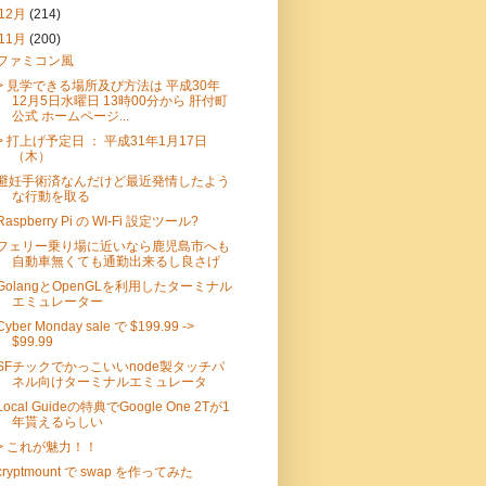
12月
(214)
11月
(200)
ファミコン風
> 見学できる場所及び方法は 平成30年
12月5日水曜日 13時00分から 肝付町
公式 ホームページ...
> 打上げ予定日 ： 平成31年1月17日
（木）
避妊手術済なんだけど最近発情したよう
な行動を取る
Raspberry Pi の WI-Fi 設定ツール?
フェリー乗り場に近いなら鹿児島市へも
自動車無くても通勤出来るし良さげ
GolangとOpenGLを利用したターミナル
エミュレーター
Cyber Monday sale で $199.99 ->
$99.99
SFチックでかっこいいnode製タッチパ
ネル向けターミナルエミュレータ
Local Guideの特典でGoogle One 2Tが1
年貰えるらしい
> これが魅力！！
cryptmount で swap を作ってみた