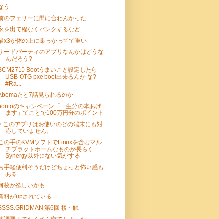
なう
前のフェリーに間に合わんかった
家を出て程なくパンクするなど
猫x3が体の上に乗っかってて重い
サードパーティのアプリなんかはどうな
んだろう?
BCM2710 Bootうまいこと設定したら
USB-OTG pxe boot出来るんか な?
#Ra...
Abemaだと7話見られるのか
hontoのキャンペーン「一生分の本あげ
ます」てことで100万円分のポイント
> このアプリはお使いのどの端末にも対
応していません。
この手のKVMソフトでLinuxを含むマル
チプラットホームなものが長らく
Synergy以外にない気がする
お手軽便利そうだけどちょっと怖い感も
ある
何枚か欲しいかも
資料がupされている
SSSS.GRIDMAN 第6回 接・触