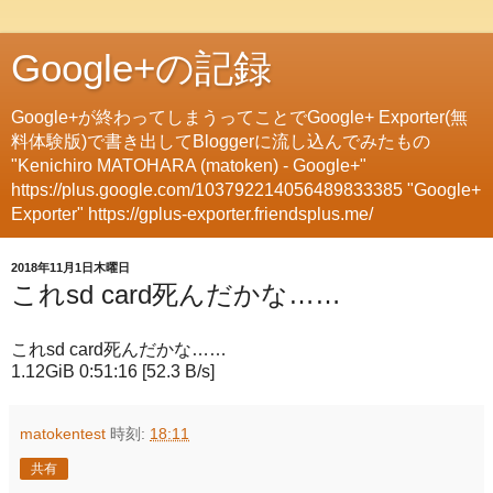
Google+の記録
Google+が終わってしまうってことでGoogle+ Exporter(無
料体験版)で書き出してBloggerに流し込んでみたもの
"Kenichiro MATOHARA (matoken) - Google+"
https://plus.google.com/103792214056489833385 "Google+
Exporter" https://gplus-exporter.friendsplus.me/
2018年11月1日木曜日
これsd card死んだかな……
これsd card死んだかな……
1.12GiB 0:51:16 [52.3 B/s]
matokentest
時刻:
18:11
共有