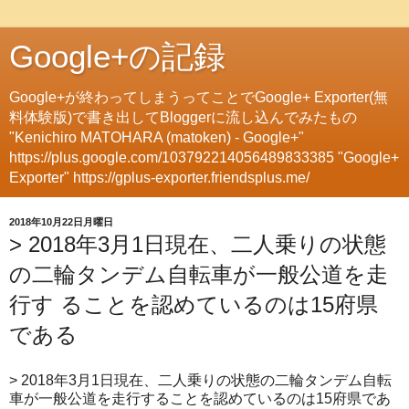
Google+の記録
Google+が終わってしまうってことでGoogle+ Exporter(無
料体験版)で書き出してBloggerに流し込んでみたもの
"Kenichiro MATOHARA (matoken) - Google+"
https://plus.google.com/103792214056489833385 "Google+
Exporter" https://gplus-exporter.friendsplus.me/
2018年10月22日月曜日
> 2018年3月1日現在、二人乗りの状態
の二輪タンデム自転車が一般公道を走
行す ることを認めているのは15府県
である
> 2018年3月1日現在、二人乗りの状態の二輪タンデム自転
車が一般公道を走行することを認めているのは15府県であ