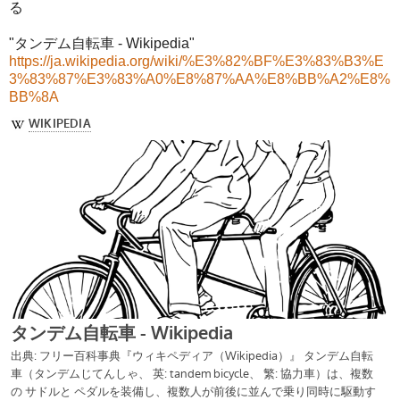
る
"タンデム自転車 - Wikipedia"
https://ja.wikipedia.org/wiki/%E3%82%BF%E3%83%B3%E
3%83%87%E3%83%A0%E8%87%AA%E8%BB%A2%E8%
BB%8A