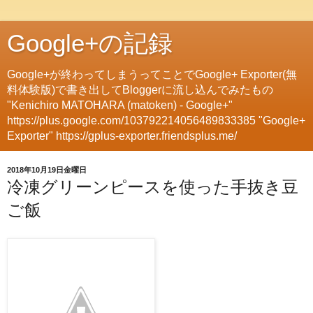
Google+の記録
Google+が終わってしまうってことでGoogle+ Exporter(無
料体験版)で書き出してBloggerに流し込んでみたもの
"Kenichiro MATOHARA (matoken) - Google+"
https://plus.google.com/103792214056489833385 "Google+
Exporter" https://gplus-exporter.friendsplus.me/
2018年10月19日金曜日
冷凍グリーンピースを使った手抜き豆
ご飯