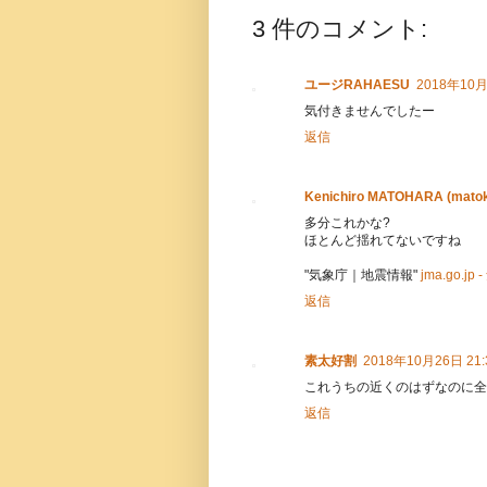
3 件のコメント:
ユージRAHAESU
2018年10月
気付きませんでしたー
返信
Kenichiro MATOHARA (mato
多分これかな?
ほとんど揺れてないですね
"気象庁｜地震情報"
jma.go.
返信
素太好割
2018年10月26日 21:
これうちの近くのはずなのに全
返信