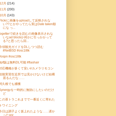
12月
(214)
11月
(200)
10月
(143)
Flickrに画像をuploadして反映されな
い??とかやってたら実はDate taken順
にな っ...
togetterで続きを読むの画像表示されな
いなad blockか何かに引っかかって
る?と思ったら回...
今頃観光ガイドをDLしつつ読む
#NetBSD #osc18tk
#ospn #osc18tk
dpf版は無料DL可能 #flashair
対応機種が多くて安いirカメラリモコン
技能実習生近所では見かけないけど結構
居るんだな……
阿久根でも捕獲
Synergyを一時的に無効にしたいのだけ
ど
この茶トラこれまでで一番近くに寄れた
トワイニング
今日は調子よく坂上れたような……遅か
ったorz