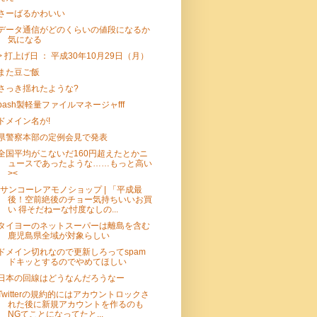
さーばるかわいい
データ通信がどのくらいの値段になるか
気になる
> 打上げ日 ： 平成30年10月29日（月）
また豆ご飯
さっき揺れたような?
bash製軽量ファイルマネージャfff
ドメイン名が!
県警察本部の定例会見で発表
全国平均がこないだ160円超えたとかニ
ュースであったような……もっと高い
><
"サンコーレアモノショップ | 「平成最
後！空前絶後のチョー気持ちいいお買
い 得そだねーな忖度なしの...
タイヨーのネットスーパーは離島を含む
鹿児島県全域が対象らしい
ドメイン切れなので更新しろってspam
ドキッとするのでやめてほしい
日本の回線はどうなんだろうなー
Twitterの規約的にはアカウントロックさ
れた後に新規アカウントを作るのも
NGてことになってたと...