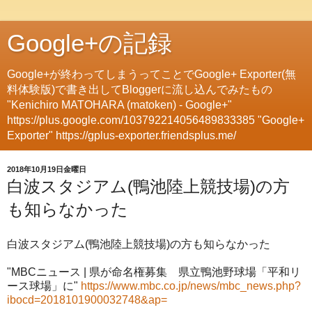
Google+の記録
Google+が終わってしまうってことでGoogle+ Exporter(無
料体験版)で書き出してBloggerに流し込んでみたもの
"Kenichiro MATOHARA (matoken) - Google+"
https://plus.google.com/103792214056489833385 "Google+
Exporter" https://gplus-exporter.friendsplus.me/
2018年10月19日金曜日
白波スタジアム(鴨池陸上競技場)の方
も知らなかった
白波スタジアム(鴨池陸上競技場)の方も知らなかった
"MBCニュース | 県が命名権募集 県立鴨池野球場「平和リ
ース球場」に"
https://www.mbc.co.jp/news/mbc_news.php?
ibocd=2018101900032748&ap=