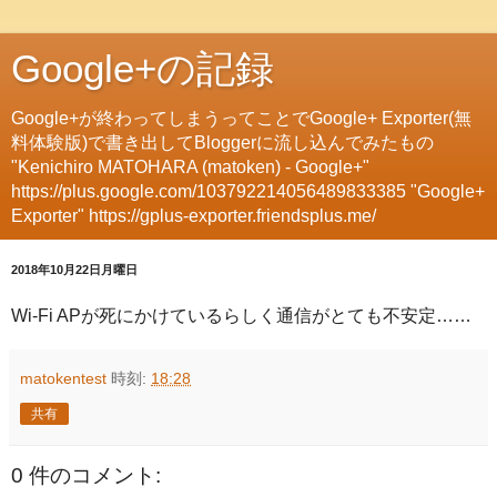
Google+の記録
Google+が終わってしまうってことでGoogle+ Exporter(無
料体験版)で書き出してBloggerに流し込んでみたもの
"Kenichiro MATOHARA (matoken) - Google+"
https://plus.google.com/103792214056489833385 "Google+
Exporter" https://gplus-exporter.friendsplus.me/
2018年10月22日月曜日
Wi-Fi APが死にかけているらしく通信がとても不安定……
matokentest
時刻:
18:28
共有
0 件のコメント: